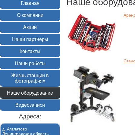
Наше оборудов
Главная
О компании
Аренд
Акции
Наши партнеры
Контакты
Стано
Наши работы
Жизнь станции в
фотографиях
Наше оборудование
Видеозаписи
Адреса:
д. Агалатово
Ленинградская область